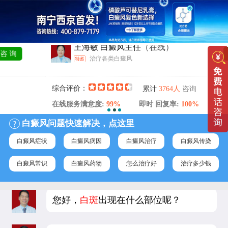
王海敏 白癜风主任
（在线）
询
咨 
治疗各类白癜风
综合评价：
咨询
累计
3764人
在线服务满意度:
99%
即时 回复率:
100%
白癜风问题快速解决，点这里
白癜风症状
白癜风病因
白癜风治疗
白癜风传染
白癜风常识
白癜风药物
怎么治疗好
治疗多少钱
您好，
白斑
出现在什么部位呢？