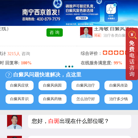
王海敏 白癜风主任
（在线）
咨 询
治疗各类白癜风
咨询
综合评价：
累计
3774人
100%
在线服务满意度:
99%
即时 回复率:
白癜风问题快速解决，点这里
白癜风症状
白癜风病因
白癜风治疗
白癜风传染
白癜风常识
白癜风药物
怎么治疗好
治疗多少钱
您好，
白斑
出现在什么部位呢？